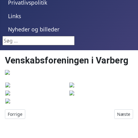
Privatlivspolitik
Links
Nyheder og billeder
Søg …
Venskabsforeningen i Varberg
Forrige artikel: Venskabsforeningen i Rheda-Wiedenbrück
Næste arti
Forrige
Næste